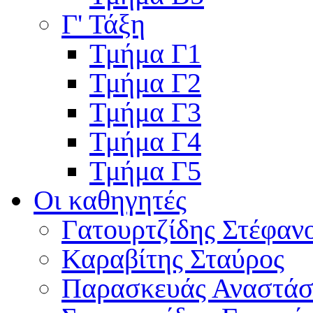
Γ' Τάξη
Τμήμα Γ1
Τμήμα Γ2
Τμήμα Γ3
Τμήμα Γ4
Τμήμα Γ5
Οι καθηγητές
Γατουρτζίδης Στέφαν
Καραβίτης Σταύρος
Παρασκευάς Αναστάσ